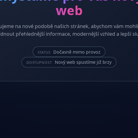
web
ujeme na nové podobě našich stránek, abychom vám mohli
dnout přehlednější informace, modernější vzhled a lepší sl
Dočasně mimo provoz
STATUS
Nový web spustíme již brzy
DOSTUPNOST