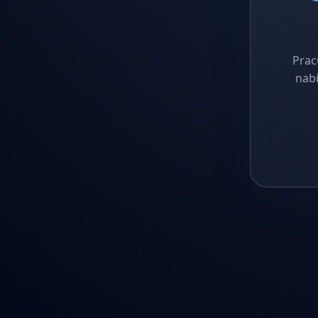
Prac
nabí