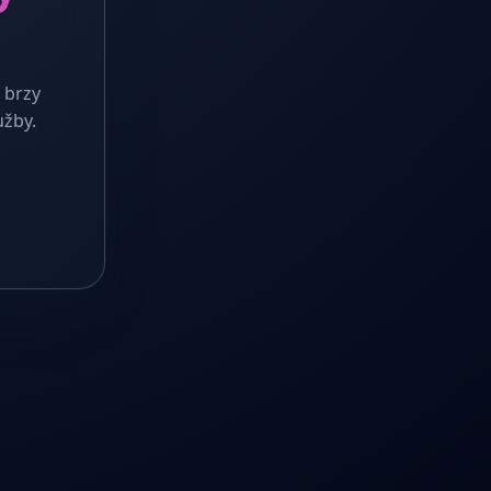
 brzy
užby.